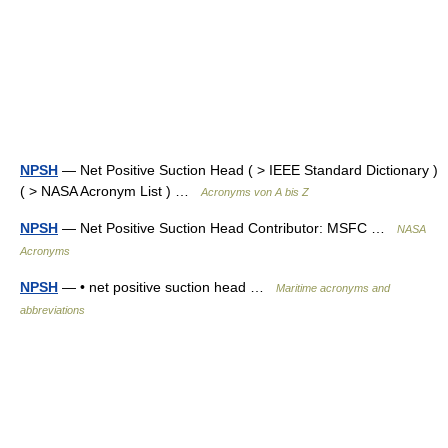
NPSH
— Net Positive Suction Head ( > IEEE Standard Dictionary )
( > NASA Acronym List ) …
Acronyms von A bis Z
NPSH
— Net Positive Suction Head Contributor: MSFC …
NASA
Acronyms
NPSH
— • net positive suction head …
Maritime acronyms and
abbreviations