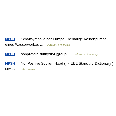
NPSH
— Schaltsymbol einer Pumpe Ehemalige Kolbenpumpe
eines Wasserwerkes …
Deutsch Wikipedia
NPSH
— nonprotein sulfhydryl [group] …
Medical dictionary
NPSH
— Net Positive Suction Head ( > IEEE Standard Dictionary )
NASA …
Acronyms