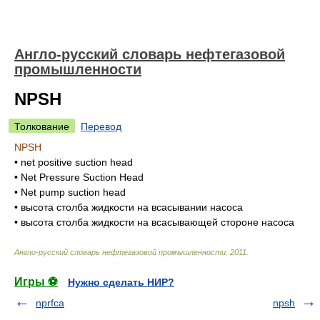
Англо-русский словарь нефтегазовой
промышленности
NPSH
Толкование
Перевод
NPSH
•
net positive suction head
•
Net Pressure Suction Head
•
Net pump suction head
•
высота столба жидкости на всасывании насоса
•
высота столба жидкости на всасывающей стороне насоса
Англо-русский словарь нефтегазовой промышленности
.
2011
.
Игры ⚽
Нужно сделать НИР?
nprfca
npsh