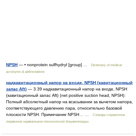
NPSH
— • nonprotein sulfhydryl [group] …
Dictionary of medical
acronyms & abbreviations
надкавитационный напор на входе, NPSH (кавитационный
запас Aft)
— 3.39 надкавитационный напор на входе, NPSH
(кавитационный запас Aft) (net positive suction head, NPSH):
Полный абсолютный напор на всасывании за вычетом напора,
соответствующего давлению пара, относительно базовой
плоскости NPSH. Примечание NPSH… …
Словарь-справочник
терминов нормативно-технической документации